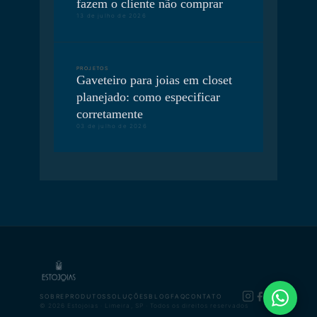
fazem o cliente não comprar
13 de julho de 2026
PROJETOS
Gaveteiro para joias em closet
planejado: como especificar
corretamente
03 de julho de 2026
SOBRE
PRODUTOS
SOLUÇÕES
BLOG
FAQ
CONTATO
© 2026 Estojoias · Limeira, SP · Todos os direitos reservados