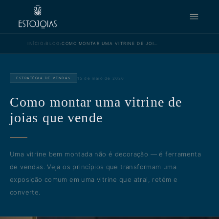
›
›
INÍCIO
BLOG
COMO MONTAR UMA VITRINE DE JOIAS QUE VENDE
15 de maio de 2026
ESTRATÉGIA DE VENDAS
Como montar uma vitrine de
joias que vende
Uma vitrine bem montada não é decoração — é ferramenta
de vendas. Veja os princípios que transformam uma
exposição comum em uma vitrine que atrai, retém e
converte.