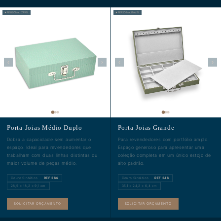
✦ PERSONALIZÁVEL
✦ PERSONALIZÁVEL
‹
›
‹
›
Porta-Joias Médio Duplo
Porta-Joias Grande
Dobra a capacidade sem aumentar o
Para revendedores com portfólio amplo.
espaço. Ideal para revendedores que
Espaço generoso para apresentar uma
trabalham com duas linhas distintas ou
coleção completa em um único estojo de
maior volume de peças médio.
alto padrão.
Couro Sintético ·
REF 264
Couro Sintético ·
REF 246
28,5 × 18,2 × 9,1 cm
35,1 × 24,2 × 6,4 cm
SOLICITAR ORÇAMENTO
SOLICITAR ORÇAMENTO