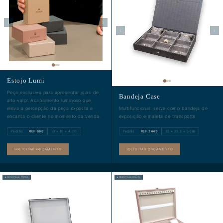
‹
›
‹
›
Estojo Lumi
Peça exclusiva para apresentar joias de
Bandeja Case
alto valor. Acabamento luminoso que
Multifuncional: serve como bandeja de
eleva a percepção da peça exposta e
exposição e maleta de transporte.
encanta o cliente no momento da venda.
Padrão ·
REF 668
10 × 10 × 4 cm
Padrão ·
REF 2443
35 × 25,5 × 5 cm
SOLICITAR ORÇAMENTO
SOLICITAR ORÇAMENTO
✦ PERSONALIZÁVEL
✦ PERSONALIZÁVEL