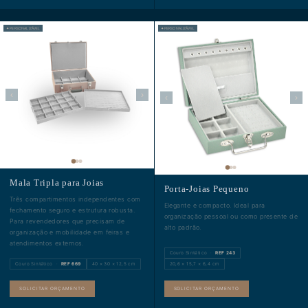
✦ PERSONALIZÁVEL
✦ PERSONALIZÁVEL
‹
›
‹
›
Mala Tripla para Joias
Porta-Joias Pequeno
Três compartimentos independentes com
Elegante e compacto. Ideal para
fechamento seguro e estrutura robusta.
organização pessoal ou como presente de
Para revendedores que precisam de
alto padrão.
organização e mobilidade em feiras e
atendimentos externos.
Couro Sintético ·
REF 243
Couro Sintético ·
REF 669
40 × 30 × 12,5 cm
20,6 × 15,7 × 6,4 cm
SOLICITAR ORÇAMENTO
SOLICITAR ORÇAMENTO