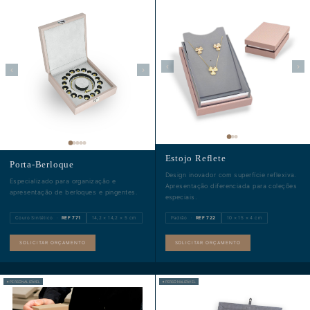
‹
›
‹
›
Estojo Reflete
Porta-Berloque
Design inovador com superfície reflexiva.
Especializado para organização e
Apresentação diferenciada para coleções
apresentação de berloques e pingentes.
especiais.
Couro Sintético ·
REF 771
14,2 × 14,2 × 5 cm
Padrão ·
REF 722
10 × 15 × 4 cm
SOLICITAR ORÇAMENTO
SOLICITAR ORÇAMENTO
✦ PERSONALIZÁVEL
✦ PERSONALIZÁVEL