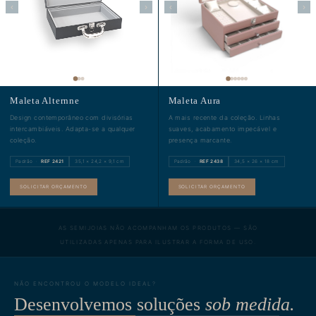
‹
›
‹
›
Maleta Alternne
Maleta Aura
Design contemporâneo com divisórias
A mais recente da coleção. Linhas
intercambiáveis. Adapta-se a qualquer
suaves, acabamento impecável e
coleção.
presença marcante.
Padrão ·
REF 2421
35,1 × 24,2 × 9,1 cm
Padrão ·
REF 2438
34,5 × 26 × 18 cm
SOLICITAR ORÇAMENTO
SOLICITAR ORÇAMENTO
AS SEMIJOIAS NÃO ACOMPANHAM OS PRODUTOS — SÃO
UTILIZADAS APENAS PARA ILUSTRAR A FORMA DE USO.
NÃO ENCONTROU O MODELO IDEAL?
Desenvolvemos soluções
sob medida.