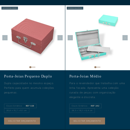
✦ PERSONALIZÁVEL
✦ PERSONALIZÁVEL
‹
›
‹
›
Porta-Joias Pequeno Duplo
Porta-Joias Médio
Dupla capacidade no mesmo espaço.
Para o revendedor que trabalha com uma
Perfeito para quem acumula coleções
linha focada. Apresenta uma seleção
pequenas.
curada de peças com organização
elegante e discreta.
Couro Sintético ·
REF 328
Couro Sintético ·
REF 242
20,6 × 15,7 × 9,1 cm
28,5 × 18,2 × 6,4 cm
SOLICITAR ORÇAMENTO
SOLICITAR ORÇAMENTO