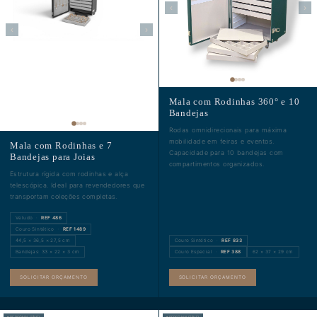
‹
›
‹
›
Mala com Rodinhas 360° e 10
Bandejas
Rodas omnidirecionais para máxima
mobilidade em feiras e eventos.
Mala com Rodinhas e 7
Capacidade para 10 bandejas com
Bandejas para Joias
compartimentos organizados.
Estrutura rígida com rodinhas e alça
telescópica. Ideal para revendedores que
transportam coleções completas.
Veludo ·
REF 486
Couro Sintético ·
REF 1489
44,5 × 36,5 × 27,5 cm
Couro Sintético ·
REF 833
Bandejas: 33 × 22 × 3 cm
Couro Especial ·
REF 388
62 × 37 × 29 cm
SOLICITAR ORÇAMENTO
SOLICITAR ORÇAMENTO