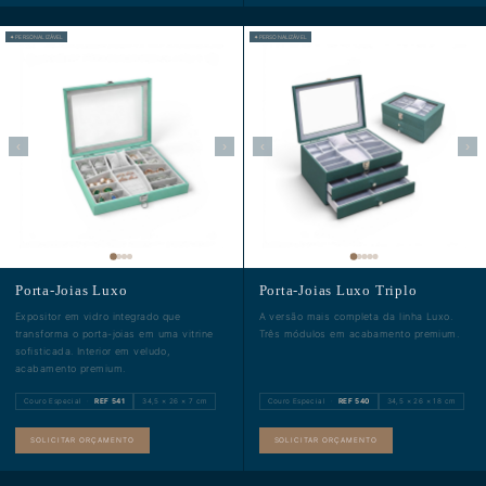
✦ PERSONALIZÁVEL
✦ PERSONALIZÁVEL
‹
›
‹
›
Porta-Joias Luxo
Porta-Joias Luxo Triplo
Expositor em vidro integrado que
A versão mais completa da linha Luxo.
transforma o porta-joias em uma vitrine
Três módulos em acabamento premium.
sofisticada. Interior em veludo,
acabamento premium.
Couro Especial ·
REF 541
34,5 × 26 × 7 cm
Couro Especial ·
REF 540
34,5 × 26 × 18 cm
SOLICITAR ORÇAMENTO
SOLICITAR ORÇAMENTO