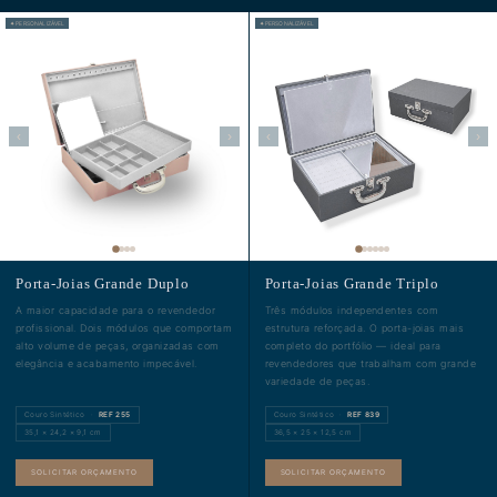
✦ PERSONALIZÁVEL
✦ PERSONALIZÁVEL
‹
›
‹
›
Porta-Joias Grande Duplo
Porta-Joias Grande Triplo
A maior capacidade para o revendedor
Três módulos independentes com
profissional. Dois módulos que comportam
estrutura reforçada. O porta-joias mais
alto volume de peças, organizadas com
completo do portfólio — ideal para
elegância e acabamento impecável.
revendedores que trabalham com grande
variedade de peças.
Couro Sintético ·
REF 255
Couro Sintético ·
REF 839
35,1 × 24,2 × 9,1 cm
36,5 × 25 × 12,5 cm
SOLICITAR ORÇAMENTO
SOLICITAR ORÇAMENTO