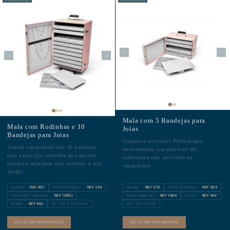
✦ PERSONALIZÁVEL
✦ PERSONALIZÁVEL
‹
›
‹
›
Mala com 5 Bandejas para
Mala com Rodinhas e 10
Joias
Bandejas para Joias
Compacta e versátil. Perfeita para
Grande capacidade com 10 bandejas
revendedores que precisam de
para exposição completa de coleções.
mobilidade sem abrir mão da
Estrutura reforçada com rodinhas e alça
capacidade.
retrátil.
Veludo ·
REF 607
Couro Sintético ·
REF 320
Veludo ·
REF 378
Couro Sintético ·
REF 803
Couro Sint. Especial ·
REF 10052
Couro Especial ·
REF 1064
Suede ·
REF 862
Suede ·
REF 862
62 × 35,5 × 24,5 cm
24 × 35 × 26 cm
SOLICITAR ORÇAMENTO
SOLICITAR ORÇAMENTO