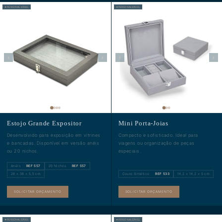
✦ PERSONALIZÁVEL
✦ PERSONALIZÁVEL
‹
›
‹
›
Estojo Grande Expositor
Mini Porta-Joias
Desenvolvido para exposição em vitrines
Compacto e sofisticado. Ideal para
e bancadas. Disponível em versão anéis
viagens ou organização de peças
ou 20 nichos.
especiais.
Anéis ·
REF 557
20 Nichos ·
REF 557
28 × 38 × 5,5 cm
Couro Sintético ·
REF 533
14,2 × 14,2 × 5 cm
SOLICITAR ORÇAMENTO
SOLICITAR ORÇAMENTO
✦ PERSONALIZÁVEL
✦ PERSONALIZÁVEL