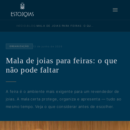
›
›
INÍCIO
BLOG
MALA DE JOIAS PARA FEIRAS: O QUE NÃO PODE FALTAR
13 de junho de 2026
ORGANIZAÇÃO
Mala de joias para feiras: o que
não pode faltar
A feira é o ambiente mais exigente para um revendedor de
joias. A mala certa protege, organiza e apresenta — tudo ao
mesmo tempo. Veja o que considerar antes de escolher.