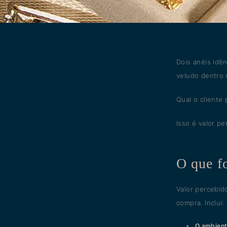
Dois anéis id
veludo dentro 
Qual o cliente
Isso é valor p
O que f
Valor percebid
compra. Inclui:
O ambien