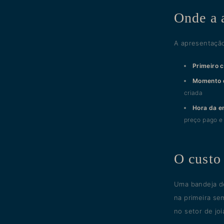
Onde a 
A apresentação
Primeiro c
Momento 
criada
Hora da e
preço pago e 
O custo 
Uma bandeja de
na primeira se
no setor de joi