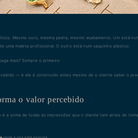
ênticos. Mesmo ouro, mesma pedra, mesmo acabamento. Um está nu
de uma maleta profissional. O outro está num saquinho plástico.
 paga mais? Sempre o primeiro.
ercebido — e ele é construído antes mesmo de o cliente saber o pre
orma o valor percebido
o é a soma de todas as impressões que o cliente tem antes de toma
te
onde a joia está exposta