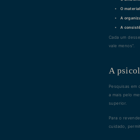
O materia
A organiz
A consistê
Cada um desses
vale menos".
A psicol
Pesquisas em 
a mais pelo m
superior.
Para o revende
cuidado, perm