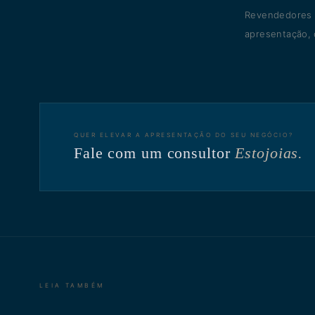
Revendedores q
apresentação, 
QUER ELEVAR A APRESENTAÇÃO DO SEU NEGÓCIO?
Fale com um consultor
Estojoias.
LEIA TAMBÉM