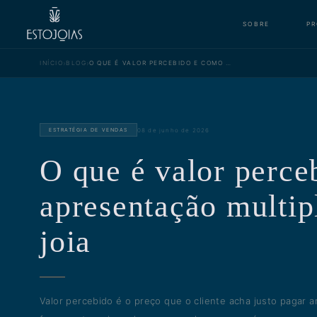
SOBRE
P
›
›
INÍCIO
BLOG
O QUE É VALOR PERCEBIDO E COMO A APRESENTAÇÃO MULTIPLICA O PREÇO DA JOIA
08 de junho de 2026
ESTRATÉGIA DE VENDAS
O que é valor perce
apresentação multip
joia
Valor percebido é o preço que o cliente acha justo pagar a