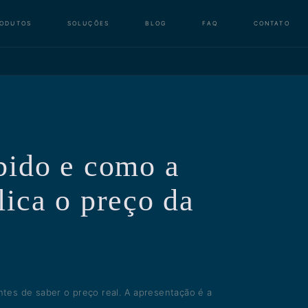
RODUTOS
SOLUÇÕES
BLOG
FAQ
CONTATO
bido e como a
lica o preço da
ntes de saber o preço real. A apresentação é a