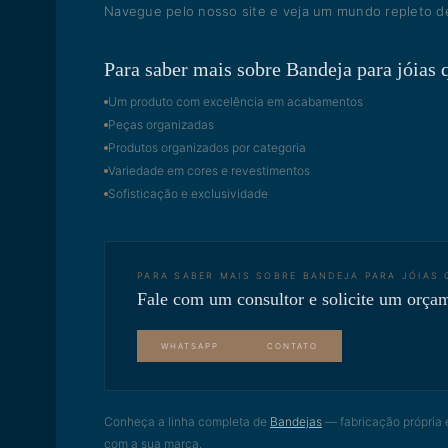
Navegue pelo nosso site e veja um mundo repleto de
Para saber mais sobre Bandeja para jóias 
Um produto com excelência em acabamentos
Peças organizadas
Produtos organizados por categoria
Variedade em cores e revestimentos
Sofisticação e exclusividade
PARA SABER MAIS SOBRE
BANDEJA PARA JÓIAS
Fale com um consultor e solicite um orça
WHATSAPP
CONTATO
Conheça a linha completa de
Bandejas
— fabricação própria 
com a sua marca.