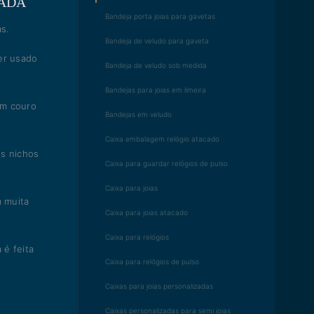
LADA
Bandeja porta joias para gavetas
s.
Bandeja de veludo para gaveta
er usado
Bandeja de veludo sob medida
Bandejas para joias em limeira
em couro
Bandejas em veludo
Caixa embalagem relógio atacado
os nichos
Caixa para guardar relógios de pulso
Caixa para joias
m muita
Caixa para joias atacado
Caixa para relógios
 é feita
Caixa para relógios de pulso
Caixas para joias personalizadas
Caixas personalizadas para semi joias