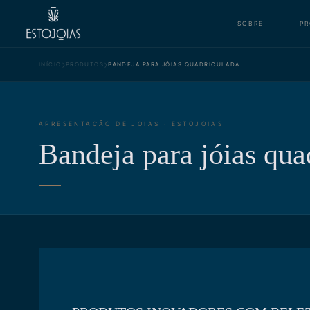
SOBRE
P
›
›
INÍCIO
PRODUTOS
BANDEJA PARA JÓIAS QUADRICULADA
APRESENTAÇÃO DE JOIAS · ESTOJOIAS
Bandeja para jóias qua