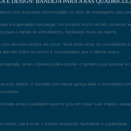
A E DESIGN: BANDEJA PARA JÓIAS QUADRICU
dores com propostas diferenciadas no ramo de embalagens para joia
 para a organização das peças. Um produto muito versátil, podendo s
u para o balcão de atendimento, facilitando muito ao cliente.
go com diversas opções em cores. Você pode optar no revestimento 
 atender todos os estilos e necessidades que o cliente busca.
sonalizada, onde o cliente pode escolher o tamanho que precisar e 
arca do cliente. O bordado com marca agrega valor a mercadoria co
lusividade.
iculada possui qualidade superior pois em todas suas etapas, a peça
 closet, loja e onde o cliente necessitar, facilitando a organização.