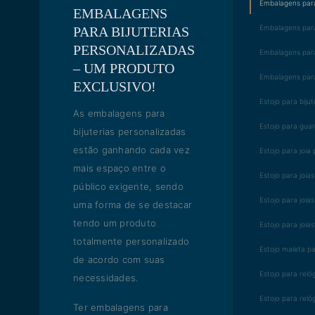
Embalagens para 
EMBALAGENS
Embalagens para
PARA BIJUTERIAS
PERSONALIZADAS
Embalagens para 
– UM PRODUTO
Embalagens para
EXCLUSIVO!
Estojo para bijut
As embalagens para
Estojo para guar
bijuterias personalizadas
estão ganhando cada vez
Estojo para joia
mais espaço entre o
Estojo para joias
público exigente, sendo
Estojo para joia
uma forma de se destacar
tendo um produto
Estojo para joia
totalmente personalizado
Estojo maleta pa
de acordo com suas
Estojo para reló
necessidades.
Estojo para reló
Ter embalagens para