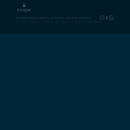
SOBRE
PRODUTOS
SOLUÇÕES
BLOG
FAQ
CONTATO
© 2026 Estojoias · Limeira, SP · Todos os direitos reservados