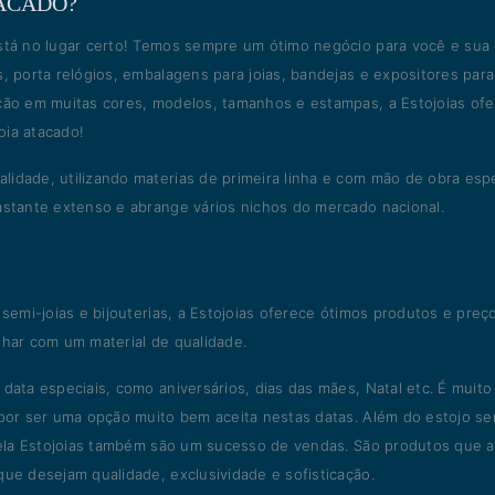
TACADO?
está no lugar certo! Temos sempre um ótimo negócio para você e sua
, porta relógios, embalagens para joias, bandejas e expositores para 
cção em muitas cores, modelos, tamanhos e estampas, a Estojoias of
oia atacado!
idade, utilizando materias de primeira linha e com mão de obra espe
astante extenso e abrange vários nichos do mercado nacional.
 semi-joias e bijouterias, a Estojoias oferece ótimos produtos e preç
lhar com um material de qualidade.
data especiais, como aniversários, dias das mães, Natal etc. É muito
 por ser uma opção muito bem aceita nestas datas. Além do estojo sem
s pela Estojoias também são um sucesso de vendas. São produtos que
que desejam qualidade, exclusividade e sofisticação.