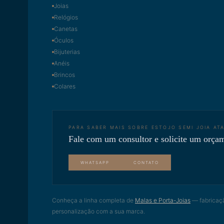
Joias
Relógios
Canetas
Óculos
Bijuterias
Anéis
Brincos
Colares
PARA SABER MAIS SOBRE
ESTOJO SEMI JOIA AT
Fale com um consultor e solicite um orça
WHATSAPP
CONTATO
Conheça a linha completa de
Malas e Porta-Joias
— fabricaç
personalização com a sua marca.