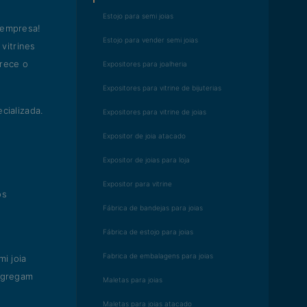
Estojo para semi joias
 empresa!
Estojo para vender semi joias
vitrines
erece o
Expositores para joalheria
Expositores para vitrine de bijuterias
cializada.
Expositores para vitrine de joias
Expositor de joia atacado
Expositor de joias para loja
Expositor para vitrine
os
Fábrica de bandejas para joias
Fábrica de estojo para joias
Fabrica de embalagens para joias
i joia
 agregam
Maletas para joias
Maletas para joias atacado