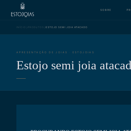
SOBRE
P
›
›
INÍCIO
PRODUTOS
ESTOJO SEMI JOIA ATACADO
APRESENTAÇÃO DE JOIAS · ESTOJOIAS
Estojo semi joia ataca