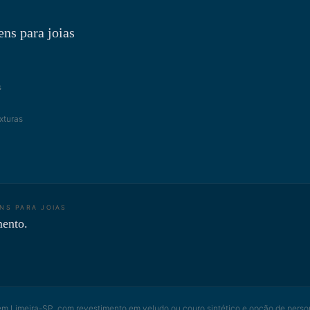
ns para joias
s
xturas
NS PARA JOIAS
mento.
em Limeira-SP, com revestimento em veludo ou couro sintético e opção de perso