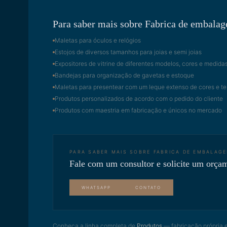
Para saber mais sobre Fabrica de embalage
Maletas para óculos e relógios
Estojos de diversos tamanhos para joias e semi joias
Expositores de vitrine de diferentes modelos, cores e medida
Bandejas para organização de gavetas e estoque
Maletas para presentear com um leque extenso de cores e te
Produtos personalizados de acordo com o pedido do cliente
Produtos com maestria em fabricação e únicos no mercado
PARA SABER MAIS SOBRE
FABRICA DE EMBALAGE
Fale com um consultor e solicite um orça
WHATSAPP
CONTATO
Conheça a linha completa de
Produtos
— fabricação própria 