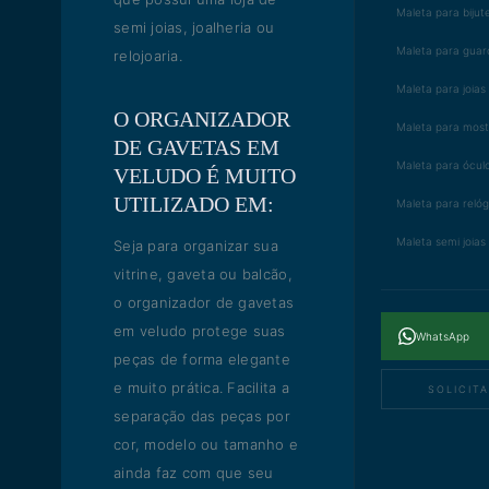
Maleta para bijut
semi joias, joalheria ou
Maleta para guard
relojoaria.
Maleta para joias
O ORGANIZADOR
Maleta para mostr
DE GAVETAS EM
Maleta para ócul
VELUDO É MUITO
UTILIZADO EM:
Maleta para relóg
Maleta semi joias
Seja para organizar sua
vitrine, gaveta ou balcão,
o organizador de gavetas
em veludo protege suas
WhatsApp
peças de forma elegante
e muito prática. Facilita a
SOLICIT
separação das peças por
cor, modelo ou tamanho e
ainda faz com que seu