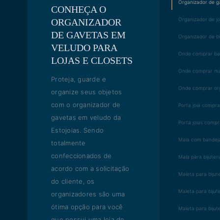
Organizador de g
CONHEÇA O
Organizador de jo
ORGANIZADOR
DE GAVETAS EM
Organizador de bi
VELUDO PARA
Onde comprar ban
LOJAS E CLOSETS
Onde comprar mal
Proteja, guarde e
Onde comprar or
organize seus objetos
com o organizador de
Porta joia compr
gavetas em veludo da
Porta joias compr
Estojoias. Sendo
Mala com bandeja
totalmente
confeccionados de
Mala para bijuteri
acordo com a solicitação
Maleta para bijut
do cliente, os
Maleta para bijut
organizadores são uma
ótima opção para você
Maleta para bijut
que possui uma loja de