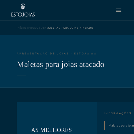
›
›
INÍCIO
PRODUTOS
MALETAS PARA JOIAS ATACADO
APRESENTAÇÃO DE JOIAS · ESTOJOIAS
Maletas para joias atacado
INFORMAÇÕES
Maletas para joia
AS MELHORES