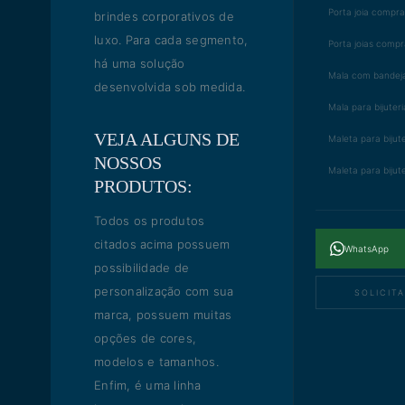
Porta joia compr
brindes corporativos de
luxo. Para cada segmento,
Porta joias compr
há uma solução
Mala com bandeja
desenvolvida sob medida.
Mala para bijuteri
VEJA ALGUNS DE
Maleta para bijut
NOSSOS
Maleta para bijut
PRODUTOS:
Todos os produtos
citados acima possuem
WhatsApp
possibilidade de
personalização com sua
SOLICIT
marca, possuem muitas
opções de cores,
modelos e tamanhos.
Enfim, é uma linha