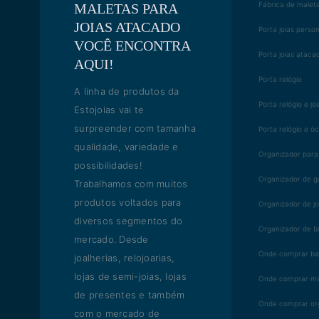
Fábrica de maleta
MALETAS PARA
JOIAS ATACADO
Porta joias perso
VOCÊ ENCONTRA
Porta joias ataca
AQUI!
Porta relógio
A linha de produtos da
Porta relógio e jo
Estojoias vai te
surpreender com tamanha
Porta relógio e ó
qualidade, variedade e
Organizador para
possibilidades!
Organizador de g
Trabalhamos com muitos
produtos voltados para
Organizador de jo
diversos segmentos do
Organizador de bi
mercado. Desde
Onde comprar ban
joalherias, relojoarias,
lojas de semi-joias, lojas
Onde comprar mal
de presentes e também
Onde comprar or
com o mercado de