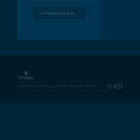
Maletas para joias
SOBRE
PRODUTOS
SOLUÇÕES
BLOG
FAQ
CONTATO
© 2026 Estojoias · Limeira, SP · Todos os direitos reservados