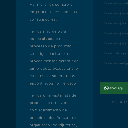
Estojo para guard
Aprimoramos sempre o
engajamento com nossos
Estojo para joia 
consumidores.
Estojo para joias
Temos mão de obra
Estojo para joias
especializada e um
Estojo para joias
processo de produção
com rigor em todos os
Estojo maleta par
procedimentos garantindo
Estojo para relógi
um produto excepcional e
com beleza superior aos
encontrados no mercado.
WhatsApp
Temos uma vasta lista de
produtos exclusivos e
SOLICIT
com acabamento de
primeira linha. Ao comprar
organizador de bijuterias,