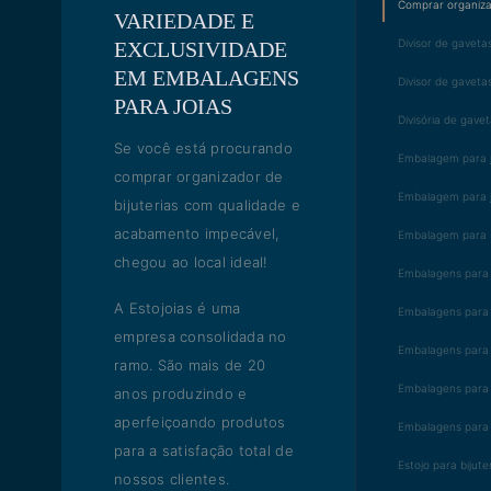
Comprar organizad
VARIEDADE E
Divisor de gavetas
EXCLUSIVIDADE
EM EMBALAGENS
Divisor de gaveta
PARA JOIAS
Divisória de gavet
Se você está procurando
Embalagem para j
comprar organizador de
Embalagem para j
bijuterias com qualidade e
acabamento impecável,
Embalagem para s
chegou ao local ideal!
Embalagens para b
A Estojoias é uma
Embalagens para b
empresa consolidada no
Embalagens para 
ramo. São mais de 20
Embalagens para j
anos produzindo e
aperfeiçoando produtos
Embalagens para 
para a satisfação total de
Estojo para bijute
nossos clientes.