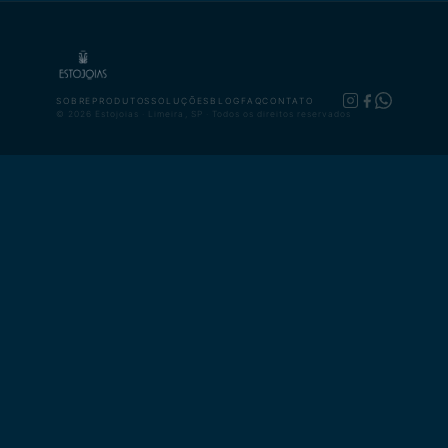
SOBRE
PRODUTOS
SOLUÇÕES
BLOG
FAQ
CONTATO
© 2026 Estojoias · Limeira, SP · Todos os direitos reservados