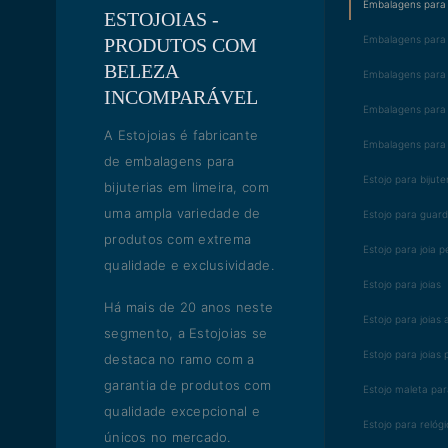
Embalagens para b
ESTOJOIAS -
Embalagens para b
PRODUTOS COM
BELEZA
Embalagens para 
INCOMPARÁVEL
Embalagens para j
A Estojoias é fabricante
Embalagens para 
de embalagens para
Estojo para bijute
bijuterias em limeira, com
uma ampla variedade de
Estojo para guard
produtos com extrema
Estojo para joia 
qualidade e exclusividade.
Estojo para joias
Há mais de 20 anos neste
Estojo para joias
segmento, a Estojoias se
Estojo para joias
destaca no ramo com a
garantia de produtos com
Estojo maleta par
qualidade excepcional e
Estojo para relógi
únicos no mercado.