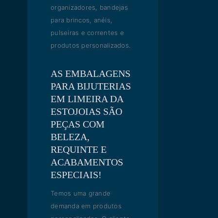
organizadores, bandejas
para brincos, anéis,
pulseiras e correntes e
produtos personalizados.
AS EMBALAGENS
PARA BIJUTERIAS
EM LIMEIRA DA
ESTOJOIAS SÃO
PEÇAS COM
BELEZA,
REQUINTE E
ACABAMENTOS
ESPECIAIS!
Temos uma grande
demanda em produtos