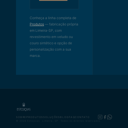
Conheça a linha completa de
Produtos
— fabricação própria
em Limeira-SP, com
revestimento em veludo ou
couro sintético e opção de
personalização com a sua
marca.
SOBRE
PRODUTOS
SOLUÇÕES
BLOG
FAQ
CONTATO
© 2026 Estojoias · Limeira, SP · Todos os direitos reservados