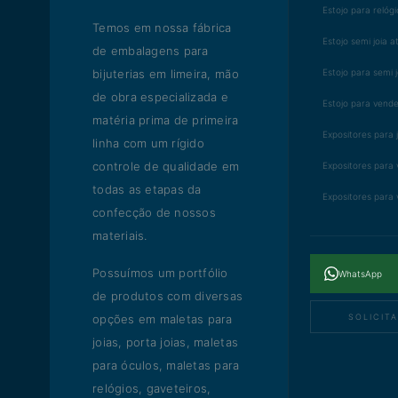
Estojo para relóg
Temos em nossa fábrica
Estojo semi joia 
de embalagens para
bijuterias em limeira, mão
Estojo para semi j
de obra especializada e
Estojo para vende
matéria prima de primeira
Expositores para 
linha com um rígido
controle de qualidade em
Expositores para v
todas as etapas da
Expositores para v
confecção de nossos
materiais.
Possuímos um portfólio
WhatsApp
de produtos com diversas
opções em maletas para
SOLICIT
joias, porta joias, maletas
para óculos, maletas para
relógios, gaveteiros,