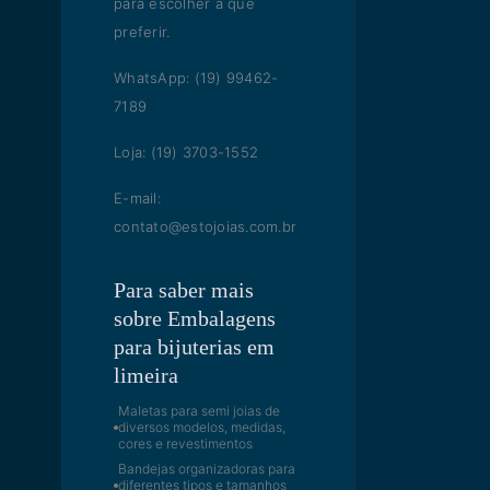
para escolher a que
preferir.
WhatsApp: (19) 99462-
7189
Loja: (19) 3703-1552
E-mail:
contato@estojoias.com.br
Para saber mais
sobre Embalagens
para bijuterias em
limeira
Maletas para semi joias de
diversos modelos, medidas,
cores e revestimentos
Bandejas organizadoras para
diferentes tipos e tamanhos