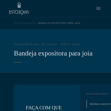
›
›
INÍCIO
PRODUTOS
BANDEJA EXPOSITORA PARA JOIA
APRESENTAÇÃO DE JOIAS · ESTOJOIAS
Bandeja expositora para joia
INFORMAÇÕES
Bandeja expositor
FAÇA COM QUE