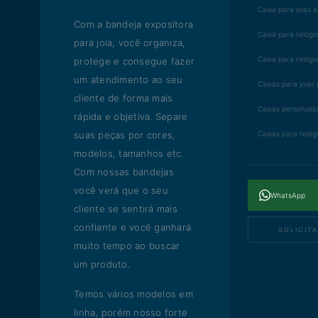
Caixa para joias 
Com a bandeja expositora
Caixa para relógi
para joia, você organiza,
Caixa para relógi
protege e consegue fazer
um atendimento ao seu
Caixas para joias
cliente de forma mais
Caixas personaliz
rápida e objetiva. Separe
suas peças por cores,
Caixas para relóg
modelos, tamanhos etc.
Com nossas bandejas
você verá que o seu
WhatsApp
cliente se sentirá mais
confiante e você ganhará
SOLICIT
muito tempo ao buscar
um produto.
Temos vários modelos em
linha, porém nosso forte