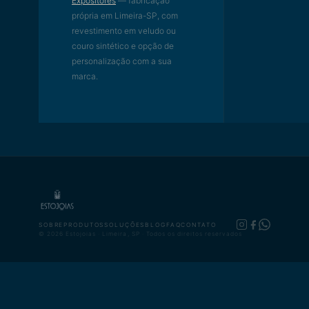
Expositores
— fabricação
própria em Limeira-SP, com
revestimento em veludo ou
couro sintético e opção de
personalização com a sua
marca.
SOBRE
PRODUTOS
SOLUÇÕES
BLOG
FAQ
CONTATO
© 2026 Estojoias · Limeira, SP · Todos os direitos reservados