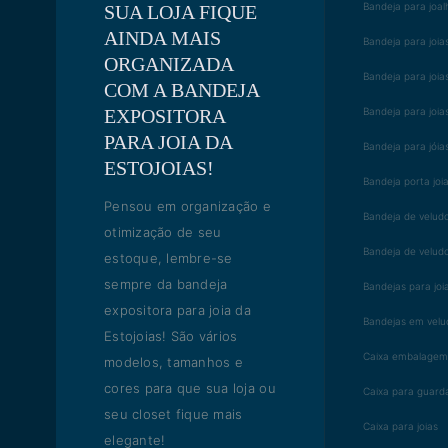
Bandeja para joal
SUA LOJA FIQUE
AINDA MAIS
Bandeja para joia
ORGANIZADA
Bandeja para joia
COM A BANDEJA
EXPOSITORA
Bandeja para joia
PARA JOIA DA
Bandeja para jóia
ESTOJOIAS!
Bandeja porta joi
Pensou em organização e
Bandeja de velud
otimização de seu
Bandeja de velud
estoque, lembre-se
sempre da bandeja
Bandejas para joi
expositora para joia da
Bandejas em velu
Estojoias! São vários
Caixa embalagem 
modelos, tamanhos e
cores para que sua loja ou
Caixa para guarda
seu closet fique mais
Caixa para joias
elegante!